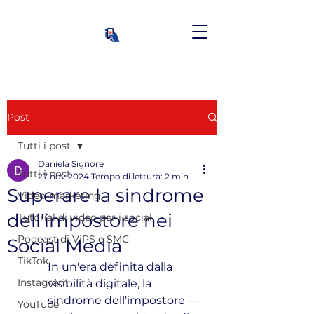
Post
Tutti i post
Daniela Signore
Tutti i post
27 nov 2024
Tempo di lettura: 2 min
Superare la sindrome
Video-marketing
dell'impostore nei
Tutorial di video per i social
Podcast di ViPS e SMC
Social Media
TikTok
In un'era definita dalla 
Instagram
visibilità digitale, la 
sindrome dell'impostore — 
YouTube