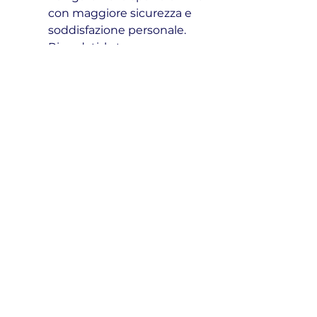
con maggiore sicurezza e 
soddisfazione personale. 
Ricordati: la tua voce 
merita di essere ascoltata, 
proprio per l'unicità che 
porti nel vasto mare dei 
contenuti digitali.
Hai bisogno di una guida pratica 
per affrontare i tuoi dubbi e 
valorizzare il tuo talento online?
Prenota una consulenza 
personalizzata
 per ricevere 
consigli su misura e costruire 
una strategia autentica.
Prenota una consulenza!