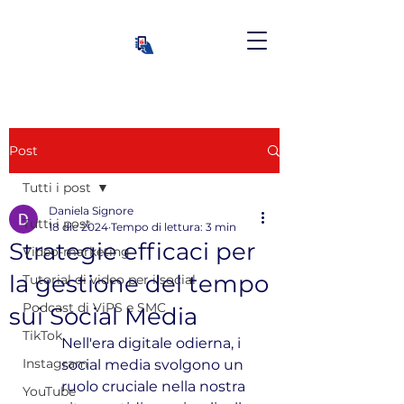
Post
Tutti i post
Daniela Signore
Tutti i post
18 dic 2024
Tempo di lettura: 3 min
Strategie efficaci per
Video-marketing
la gestione del tempo
Tutorial di video per i social
Podcast di ViPS e SMC
sui Social Media
TikTok
Nell'era digitale odierna, i 
Instagram
social media svolgono un 
ruolo cruciale nella nostra 
YouTube