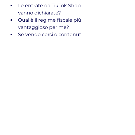
Le entrate da TikTok Shop 
vanno dichiarate?
Qual è il regime fiscale più 
vantaggioso per me?
Se vendo corsi o contenuti 
digitali, cosa cambia?
Conclusione: da creator a 
imprenditore
Fare il creator oggi 
non è 
più solo una passione
. 
È un’attività vera, con 
clienti, scadenze, 
investimenti e… tasse.
Ed è anche una 
grandissima opportunità. 