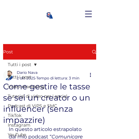
Post
Tutti i post
Dario Nava
Tutti i post
2 ott 2025
Tempo di lettura: 3 min
Come gestire le tasse
Video-marketing
se sei un creator o un
Tutorial di video per i social
Podcast di ViPS e SMC
influencer (senza
TikTok
impazzire)
Instagram
In questo articolo estrapolato 
YouTube
dal mio podcast “
Comunicare 