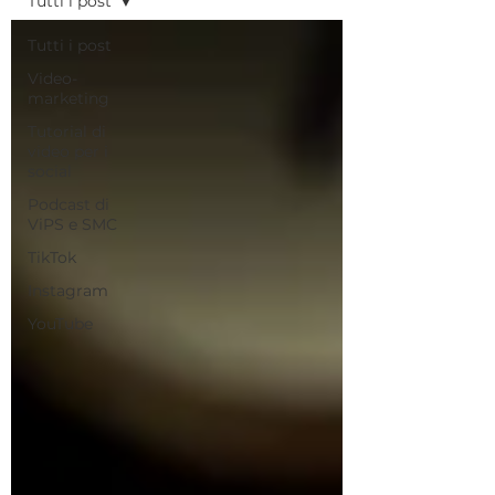
Tutti i post
Tutti i post
Video-
marketing
Tutorial di
video per i
social
Podcast di
ViPS e SMC
TikTok
Instagram
YouTube