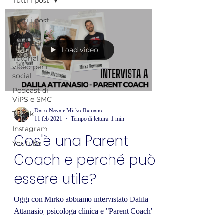
Tutti i post
Tutti i post
Video-
marketing
Load video
Tutorial di
video per i
social
Podcast di
ViPS e SMC
Dario Nava e Mirko Romano
TikTok
11 feb 2021
Tempo di lettura: 1 min
Instagram
Cos'è una Parent
YouTube
Coach e perché può
essere utile?
Oggi con Mirko abbiamo intervistato Dalila
Attanasio, psicologa clinica e "Parent Coach"