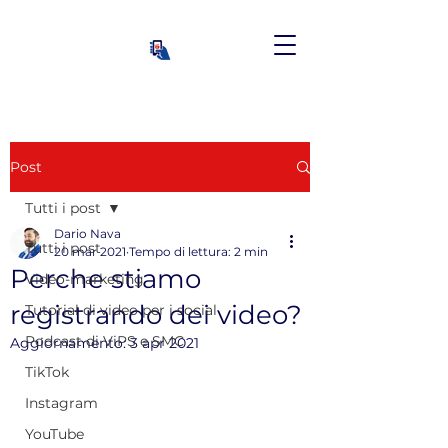
Post
Tutti i post
Dario Nava
Tutti i post
20 mar 2021
Tempo di lettura: 2 min
Perche stiamo
Video-marketing
registrando dei video?
Tutorial di video per i social
Podcast di ViPS e SMC
Aggiornamento:
3 apr 2021
TikTok
Instagram
YouTube