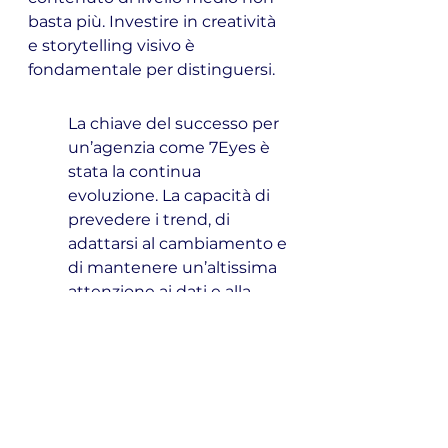
basta più. Investire in creatività 
e storytelling visivo è 
fondamentale per distinguersi.
La chiave del successo per 
un’agenzia come 7Eyes è 
stata la continua 
evoluzione. La capacità di 
prevedere i trend, di 
adattarsi al cambiamento e 
di mantenere un’altissima 
attenzione ai dati e alla 
qualità delle campagne 
rappresentano un modello 
per chiunque lavori nel 
marketing digitale oggi.
Vuoi far crescere il tuo 