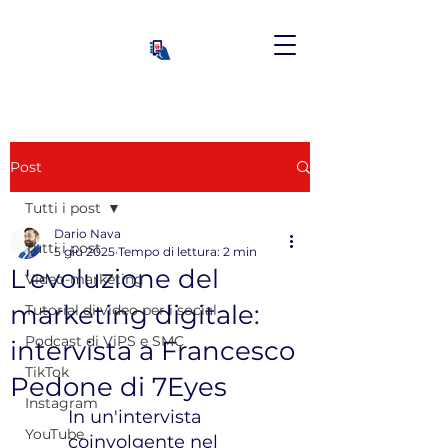
Post
Tutti i post
Dario Nava
Tutti i post
5 giu 2025
Tempo di lettura: 2 min
L'evoluzione del
Video-marketing
marketing digitale:
Tutorial di video per i social
Podcast di ViPS e SMC
intervista a Francesco
TikTok
Pedone di 7Eyes
Instagram
In un'intervista 
YouTube
coinvolgente nel 