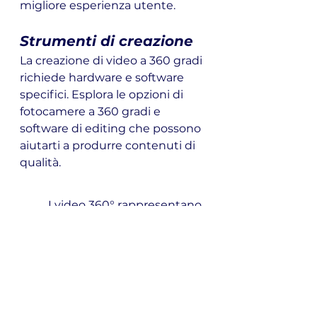
migliore esperienza utente.
Strumenti di creazione
La creazione di video a 360 gradi 
richiede hardware e software 
specifici. Esplora le opzioni di 
fotocamere a 360 gradi e 
software di editing che possono 
aiutarti a produrre contenuti di 
qualità.
I video 360° rappresentano 
una straordinaria 
opportunità per i brand di 
connettersi con il loro 
pubblico sui social media in 
modi profondamente 
coinvolgenti e memorabili. 