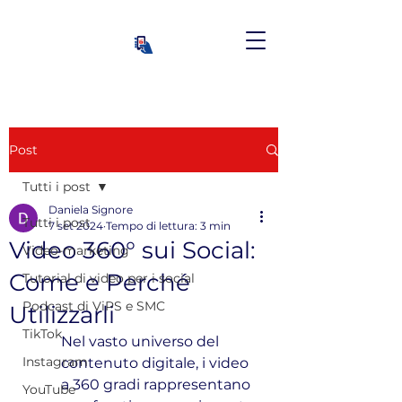
Post
Tutti i post
Daniela Signore
Tutti i post
7 set 2024
Tempo di lettura: 3 min
Video 360° sui Social:
Video-marketing
Come e Perché
Tutorial di video per i social
Podcast di ViPS e SMC
Utilizzarli
TikTok
Nel vasto universo del 
Instagram
contenuto digitale, i video 
a 360 gradi rappresentano 
YouTube