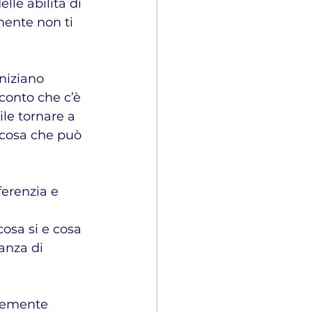
le abilità di 
ente non ti 
conto che c’è 
ile tornare a 
lcosa che può 
ferenzia e 
osa si e cosa 
anza di 
icemente 