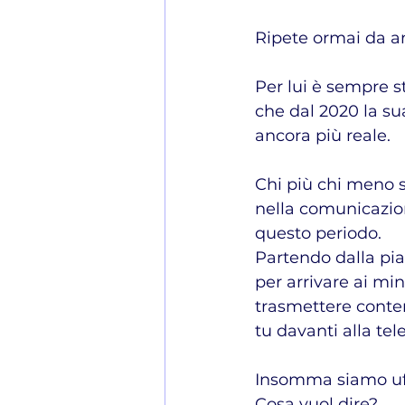
Ripete ormai da a
Per lui è sempre s
che dal 2020 la su
ancora più reale.
Chi più chi meno s
nella comunicazion
questo periodo.
Partendo dalla pi
per arrivare ai min
trasmettere conten
tu davanti alla te
Insomma siamo uff
Cosa vuol dire?