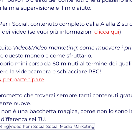
 motivo ho creato dei contenuti che ti possano aiu
a mia supervisione e il mio aiuto:
 Per i Social: contenuto completo dalla A alla Z su 
dei video (se vuoi più informazioni 
clicca qui
)
tuito 
Video&Video marketing: come muovere i prim
ire questo mondo e come sfruttarlo.
dere la videocamera e schiacciare REC!
nk per partecipare
prometto che troverai sempre tanti contenuti gratui
cenze nuove.
 non è una bacchetta magica, come non lo sono le
 differenza sei TU.
eting
Video Per i Social
Social Media Marketing