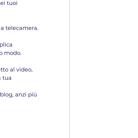
i tuoi 
la telecamera.
ro modo.
tto al video, 
 tua 
blog, anzi più 