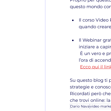
Proprio per questo
questo mondo con l
Il corso Video
quando creare 
Il Webinar gra
iniziare a cap
 È un vero e proprio mini corso da 60 minuti al termine dei quali non vedrai 
l’ora di accen
Ecco qui il li
Su questo blog ti 
strategie e conos
Ricordati però che
che trovi online: la
Dario Nava
video mark