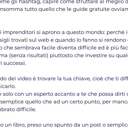
me gli hashtag, capire come sfruttare al meglio del
insomma tutto quello che le guide gratuite ovviam
sigli trovati sul web e quando lo fanno si rendono 
o che sembrava facile diventa difficile ed è più fac
ma (senza risultati) piuttosto che investire su qua
i successi.
 dei video è trovare la tua chiave, cioè che ti dif
carlo.
e solo con un esperto accanto a te che possa dirti c
e semplice quello che ad un certo punto, per manc
brato difficile.
tto un libro, preso uno spunto da un post o sempl