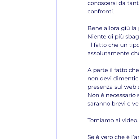
conoscersi da tant
confronti.
Bene allora giù la
Niente di più sbag
 Il fatto che un tipo di comunicazione possa funzionare bene non implica 
assolutamente che 
A parte il fatto ch
non devi dimentica
presenza sul web s
Non è necessario s
saranno brevi e vel
Torniamo ai video.
Se è vero che è l’a