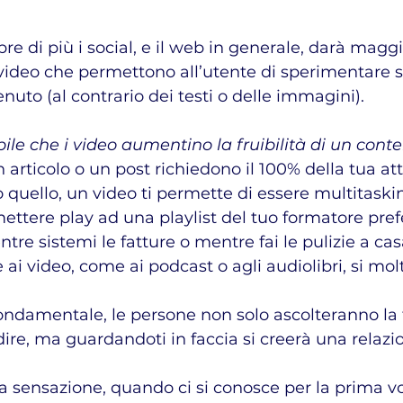
e di più i social, e il web in generale, darà maggio
i video che permettono all’utente di sperimentare
tenuto (al contrario dei testi o delle immagini).
bile che i video aumentino la fruibilità di un cont
 articolo o un post richiedono il 100% della tua at
o quello, un video ti permette di essere multitaski
 mettere play ad una playlist del tuo formatore pre
re sistemi le fatture o mentre fai le pulizie a cas
 ai video, come ai podcast o agli audiolibri, si molt
 fondamentale, le persone non solo ascolteranno la 
dire, ma guardandoti in faccia si creerà una relazi