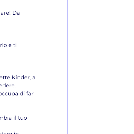
are! Da 
o e ti 
tte Kinder, a 
cedere.
occupa di far 
bia il tuo 