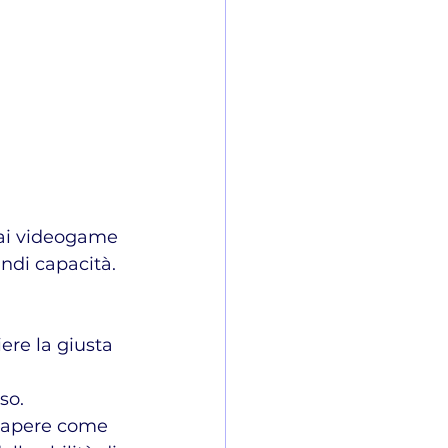
o ai videogame 
ndi capacità.
ere la giusta 
so.
 sapere come 