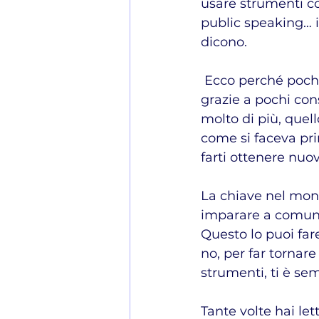
usare strumenti co
public speaking… 
dicono.
 Ecco perché pochi imprenditori si aprono a questo mondo: perché iniziano 
grazie a pochi con
molto di più, quell
come si faceva pri
farti ottenere nuov
La chiave nel mondo
imparare a comuni
Questo lo puoi far
no, per far tornar
strumenti, ti è sem
Tante volte hai le