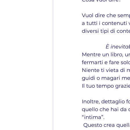
Vuol dire che sempr
a tutti i contenut
diversi tipi di con
È inevita
Mentre un libro, un
fermarti e fare sol
Niente ti vieta di
guidi o magari ment
Il tuo tempo grazie
Inoltre, dettaglio
quello che hai da 
“intima”.
 Questo crea quella sensazione, quando ci si conosce per la prima volta, di 