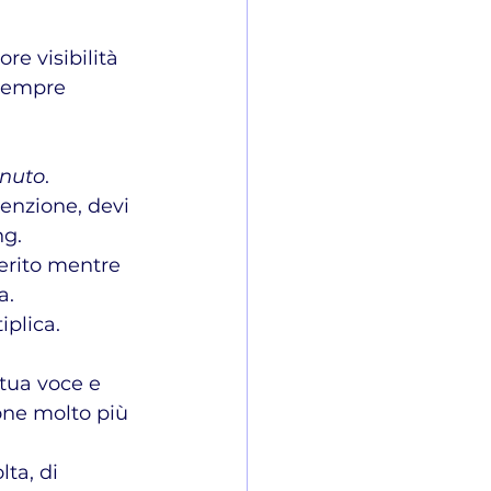
re visibilità 
 sempre 
enuto
. 
tenzione, devi 
ng.
ferito mentre 
a.
iplica.
tua voce e 
one molto più 