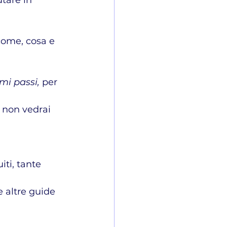
tare in 
come, cosa e 
i passi, 
per 
ti, tante 
 altre guide 