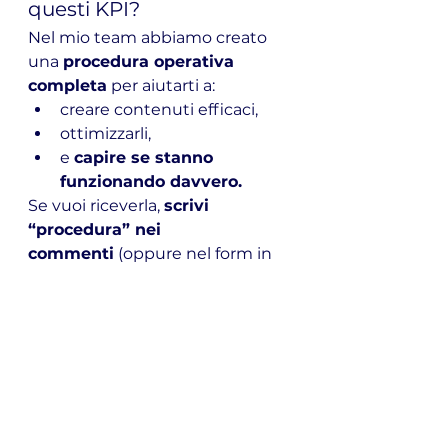
questi KPI?
Nel mio team abbiamo creato 
una 
procedura operativa 
completa
 per aiutarti a:
creare contenuti efficaci,
ottimizzarli,
e 
capire se stanno 
funzionando davvero.
Se vuoi riceverla, 
scrivi 
“procedura” nei 
commenti
 (oppure nel form in 
descrizione) e te la mando 
gratuitamente.
In sintesi
Non serve essere famosi, 
serve essere credibili.