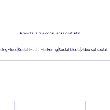
Prenota la tua consulenza gratuita!
eting
video
Social Media Marketing
Social Media
video sui social