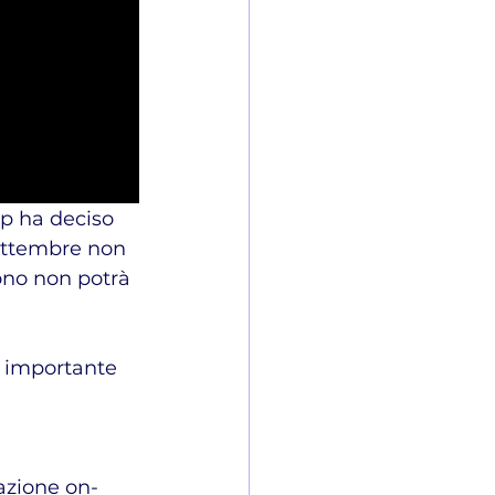
p ha deciso 
ettembre non 
fono non potrà 
ù importante 
azione on-