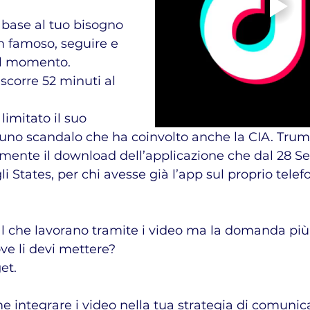
 base al tuo bisogno 
m famoso, seguire e 
del momento.
scorre 52 minuti al 
limitato il suo 
i uno scandalo che ha coinvolto anche la CIA. Trum
amente il download dell’applicazione che dal 28 S
li States, per chi avesse già l’app sul proprio tele
al che lavorano tramite i video ma la domanda pi
ove li devi mettere?
et.
e integrare i video nella tua strategia di comunic