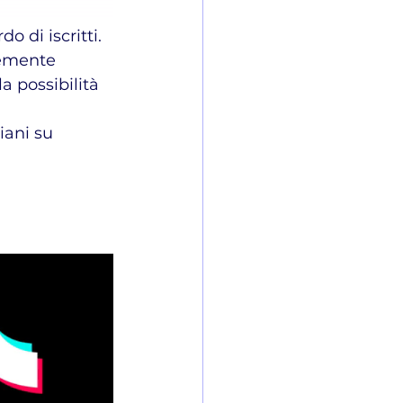
o di iscritti.
temente 
a possibilità 