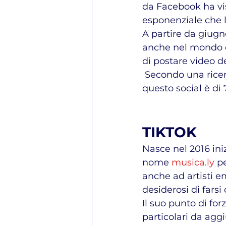
da Facebook ha vis
esponenziale che l’
A partire da giugno
anche nel mondo dei
di postare video d
 Secondo una ricerca relativa al 2019 la permanenza media degli italiani su 
questo social è di 
TIKTOK
Nasce nel 2016 ini
nome 
musica.ly
 p
anche ad artisti e
desiderosi di farsi
Il suo punto di forza:
particolari da aggi