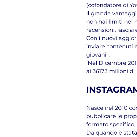
(cofondatore di Yo
Il grande vantaggi
non hai limiti nel 
recensioni, lascia
Con i nuovi aggiorn
inviare contenuti e
giovani”.
 Nel Dicembre 2019 si conferma la piattaforma social preferita dagli italiani grazia 
ai 36173 milioni d
INSTAGRA
Nasce nel 2010 co
pubblicare le propr
formato specifico, 
Da quando è stata 