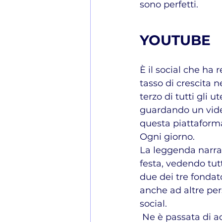
sono perfetti.
YOUTUBE
È il social che ha 
tasso di crescita ne
terzo di tutti gli ut
guardando un vide
questa piattaform
Ogni giorno. 
La leggenda narra (
festa, vedendo tut
due dei tre fonda
anche ad altre per
social.
 Ne è passata di acqua sotto i ponti da quel 23 Aprile 2005 in cui Karim 