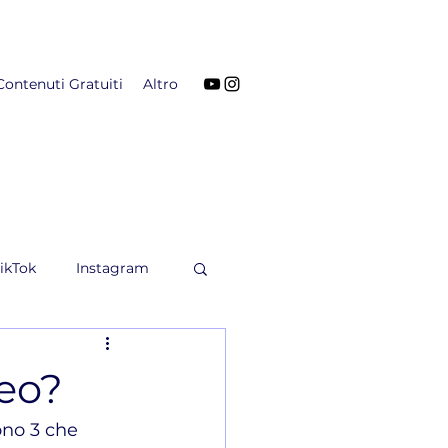
Contenuti Gratuiti
Altro
ikTok
Instagram
deo?
ono 3 che 