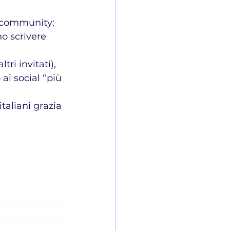
a community: 
no scrivere 
ri invitati), 
ai social “più 