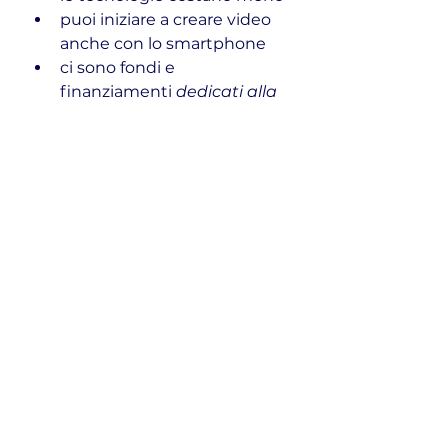
puoi iniziare a creare video 
anche con lo smartphone
ci sono fondi e 
finanziamenti 
dedicati alla 
comunicazione
esistono professionisti 
(come Baldassarre) che ti 
aiutano a costruire un 
progetto credibile da 
presentare in banca
Quindi… cosa 
aspetti?
Se non stai ancora investendo 
nella tua comunicazione, 
non è 
solo il tuo pubblico che non ti 
vede. 
Potrebbero non vederti 