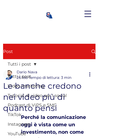
Post
Tutti i post
Dario Nava
Tutti i post
26 feb
Tempo di lettura: 3 min
Le banche credono
Video-marketing
nei video più di
Tutorial di video per i social
Podcast di ViPS e SMC
quanto pensi
TikTok
Perché la comunicazione 
Instagram
oggi è vista come un 
investimento, non come 
YouTube