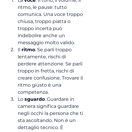
La 
voce
. Il
 tono, il volume, il 
ritmo, le pause: tutto 
comunica. Una voce troppo 
chiusa, troppo piatta o 
troppo incerta può 
indebolire anche un 
messaggio molto valido.
Il 
ritmo
. Se
 parli troppo 
lentamente, rischi di 
perdere attenzione. Se parli 
troppo in fretta, rischi di 
creare confusione. Trovare il 
ritmo giusto è una 
competenza.
Lo 
sguardo
. Guardare in 
camera significa guardare 
negli occhi la persona che ti 
sta ascoltando. Non è un 
dettaglio tecnico. È 