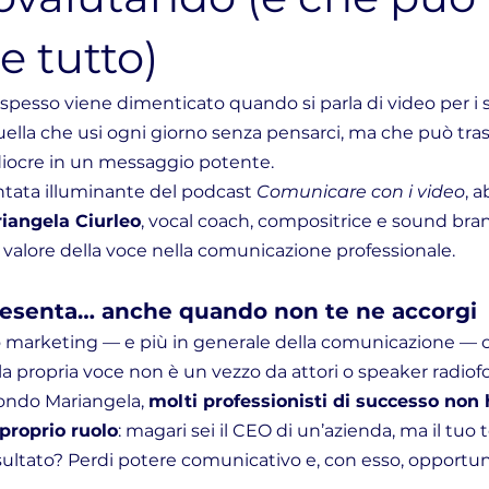
 tutto)
spesso viene dimenticato quando si parla di video per i so
 Quella che usi ogni giorno senza pensarci, ma che può tr
ocre in un messaggio potente. 
tata illuminante del podcast 
Comunicare con i video
, 
iangela Ciurleo
, vocal coach, compositrice e sound bran
o valore della voce nella comunicazione professionale.
presenta… anche quando non te ne accorgi
marketing — e più in generale della comunicazione — cura
la propria voce non è un vezzo da attori o speaker radiofo
ondo Mariangela, 
molti professionisti di successo non
 proprio ruolo
: magari sei il CEO di un’azienda, ma il tuo 
isultato? Perdi potere comunicativo e, con esso, opportun