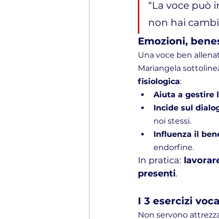
“La voce può i
non hai cambia
Emozioni, benes
Una voce ben allenata
Mariangela sottoline
fisiologica
:
Aiuta a gestire 
Incide sul dialo
noi stessi.
Influenza il ben
endorfine.
In pratica: 
lavorar
presenti
.
I 3 esercizi voc
Non servono attrezzat