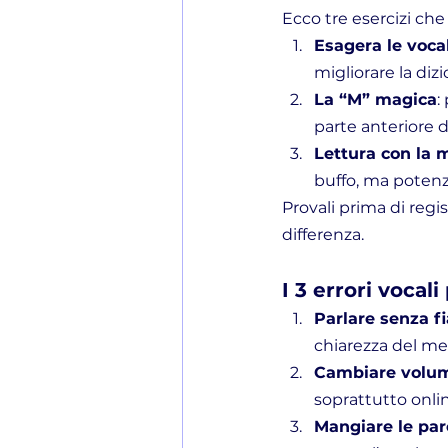
Ecco tre esercizi che 
Esagera le vocal
migliorare la dizi
La “M” magica
:
parte anteriore d
Lettura con la 
buffo, ma potenzi
Provali prima di regi
differenza.
I 3 errori vocal
Parlare senza fi
chiarezza del me
Cambiare volum
soprattutto onli
Mangiare le par