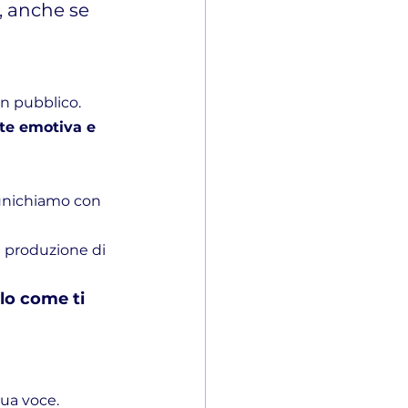
, anche se 
in pubblico. 
rte emotiva e 
unichiamo con 
a produzione di 
lo come ti 
ua voce. 