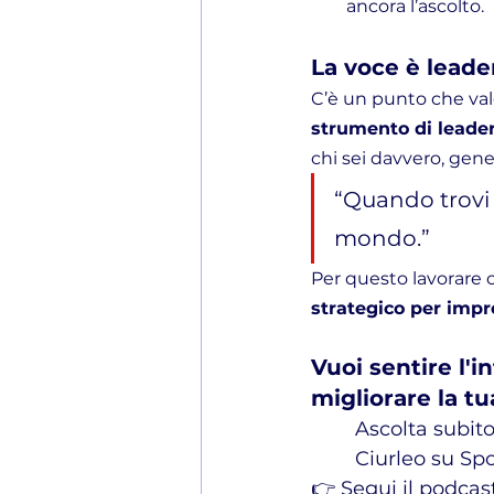
ancora l’ascolto.
La voce è leade
C’è un punto che vale
strumento di leade
chi sei davvero, gene
“Quando trovi 
mondo.”
Per questo lavorare c
strategico per impr
Vuoi sentire l'i
migliorare la tu
Ascolta subito
Ciurleo su Sp
👉 Segui il podcas