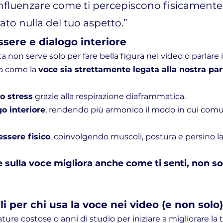
nfluenzare come ti percepiscono fisicamente
to nulla del tuo aspetto.”
sere e dialogo interiore
 non serve solo per fare bella figura nei video o parlare 
a come la 
voce sia strettamente legata alla nostra pa
lo stress
 grazie alla respirazione diaframmatica.
go interiore
, rendendo più armonico il modo in cui com
essere fisico
, coinvolgendo muscoli, postura e persino l
e sulla voce migliora anche come ti senti, non so
ali per chi usa la voce nei video (e non solo)
ure costose o anni di studio per iniziare a migliorare la t