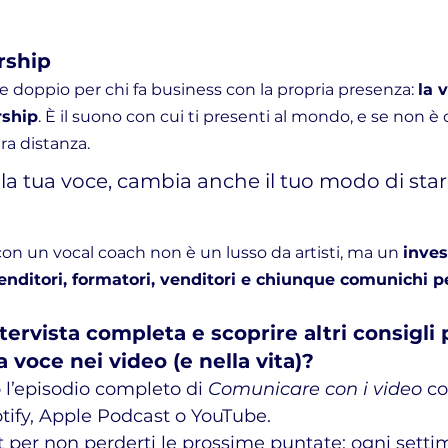
rship
 doppio per chi fa business con la propria presenza: 
la 
rship
. È il suono con cui ti presenti al mondo, e se non è
ra distanza.
la tua voce, cambia anche il tuo modo di star
on un vocal coach non è un lusso da artisti, ma un 
inves
enditori, formatori, venditori e chiunque comunichi p
ntervista completa e scoprire altri consigli 
a voce nei video (e nella vita)?
 l’episodio completo di 
Comunicare con i video
 c
otify, Apple Podcast o YouTube.
t per non perderti le prossime puntate: ogni sett