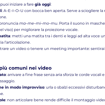
puoi iniziare a fare 
già oggi
:
i
: A–E–I–O–U con bocca ben aperta. Serve a sciogliere la
one.
 pronuncia 
ma–me–mi–mo–mu
. Porta il suono in mascher
el viso) per migliorare la proiezione vocale.
matita
: metti una matita tra i denti e leggi ad alta voce 
a l’articolazione.
strare un video o tenere un meeting importante: sentirai 
i più comuni nei video
ato
: arrivare a fine frase senza aria sforza le corde vocali e
ssaggio.
e in modo improvviso
: urla o sbalzi eccessivi disturbano
ne.
ole
: non articolare bene rende difficile il montaggio vid