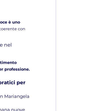
voce è uno 
 coerente con 
e nel 
timento 
er professione.
pratici per 
on Mariangela 
imana nuove 