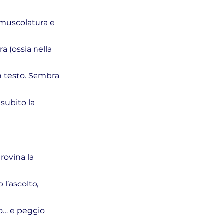
 muscolatura e 
a (ossia nella 
un testo. Sembra 
subito la 
 rovina la 
 l’ascolto, 
eo… e peggio 