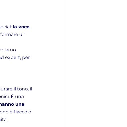
cial: 
la voce
.
asformare un 
abbiamo 
d expert, per 
re il tono, il 
nici. È una 
 hanno una 
tono è fiacco o 
ità.