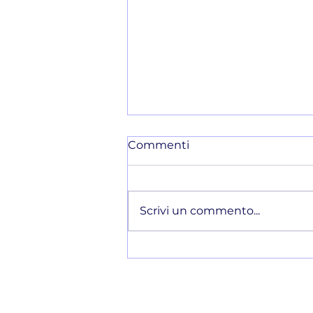
Commenti
Scrivi un commento...
Come trasformare 1 video
in 15 contenuti senza
impazzire