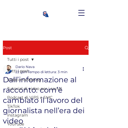
Post
Tutti i post
Dario Nava
Tutti i post
22 gen
Tempo di lettura: 3 min
Dall’informazione al
Video-marketing
racconto: com’è
Tutorial di video per i social
Podcast di ViPS e SMC
cambiato il lavoro del
TikTok
giornalista nell’era dei
Instagram
video
YouTube