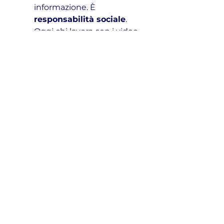
informazione. È 
responsabilità sociale
.
Oggi chi lavora con i video – 
anche se non è giornalista 
– può prendere ispirazione 
da chi 
ha fatto della verità 
una missione
. Perché 
comunicare bene non vuol 
dire solo “fare tanti 
numeri”, ma 
fare bene alle 
persone
.
Vuoi sentire tutta la 
chiacchierata? 
Ascolta l’episodio completo del 
podcast 
Comunicare con i 
Video
 con Max Strigano: